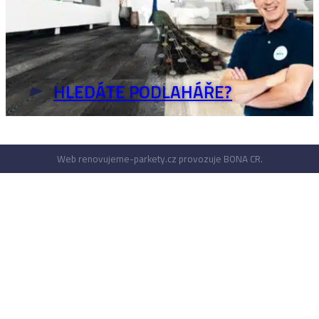
HLEDÁTE PODLAHÁŘE?
Web renovujeme-parkety.cz provozuje BONA CR.