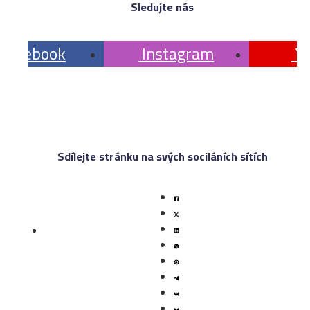
Sledujte nás
 Facebook
 Instagram
 Y
Sdílejte stránku na svých sociláních sítích