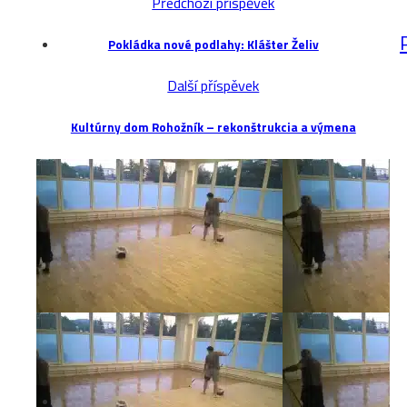
Předchozí příspěvek
Pokládka nové podlahy: Klášter Želiv
Další příspěvek
Kultúrny dom Rohožník – rekonštrukcia a výmena