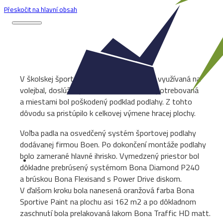
Přeskočit na hlavní obsah
V školskej športovej hale, ktorá je hlavne využívaná na
volejbal, doslúžila podlaha. Bola značne opotrebovaná
a miestami bol poškodený podklad podlahy. Z tohto
dôvodu sa pristúpilo k celkovej výmene hracej plochy.
Voľba padla na osvedčený systém športovej podlahy
dodávanej firmou Boen. Po dokončení montáže podlahy
bolo zamerané hlavné ihrisko. Vymedzený priestor bol
dôkladne prebrúsený systémom Bona Diamond P240
a brúskou Bona Flexisand s Power Drive diskom.
V ďalšom kroku bola nanesená oranžová farba Bona
Sportive Paint na plochu asi 162 m2 a po dôkladnom
zaschnutí bola prelakovaná lakom Bona Traffic HD matt.