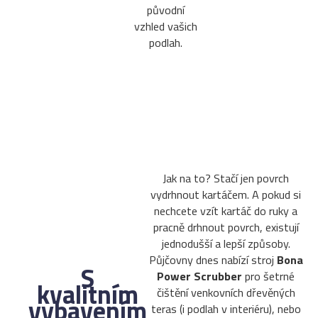
původní
vzhled vašich
podlah.
Jak na to? Stačí jen povrch
vydrhnout kartáčem. A pokud si
nechcete vzít kartáč do ruky a
pracně drhnout povrch, existují
jednodušší a lepší způsoby.
Půjčovny dnes nabízí stroj
Bona
S
Power Scrubber
pro šetrné
kvalitním
čištění venkovních dřevěných
vybavením
teras (i podlah v interiéru), nebo