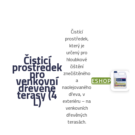
Čistící
prostředek,
který je
určený pro
Čisticí
hloubkové
prostředek
čištění
pro
znečištěného
venkovní
ESHOP
a
dřevěné
naolejovaného
terasy (4
dřeva, v
L)
exteriéru – na
venkovních
dřevěných
terasách.