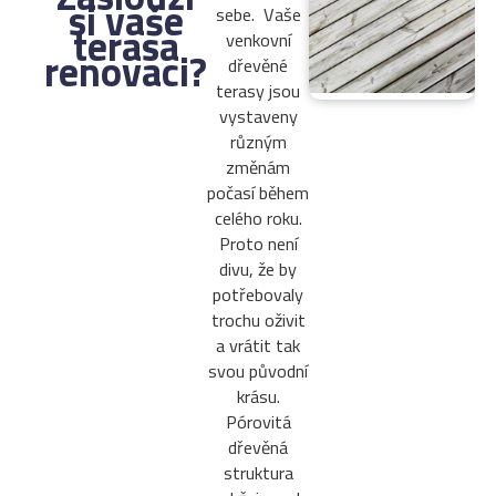
si vaše
sebe. Vaše
terasa
venkovní
renovaci?
dřevěné
terasy jsou
vystaveny
různým
změnám
počasí během
celého roku.
Proto není
divu, že by
potřebovaly
trochu oživit
a vrátit tak
svou původní
krásu.
Pórovitá
dřevěná
struktura