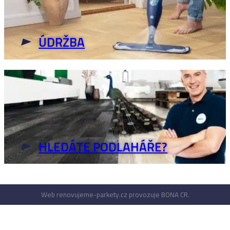
ÚDRŽBA
HLEDÁTE PODLAHÁŘE?
Web renovujeme-parkety.cz provozuje BONA CR.