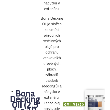
nábytku v
exteriéru.
Bona Decking
Oil je složen
ze směsi
přírodních
rostlinných
olejů pro
ochranu
venkovních
dřevěných
ploch,
zábradlí,
palubek
(deckingů) a
Bona
nábytku v
Decking
exteriéru.
Oil (2,5
Tento olej
KATALOG
poskytuje