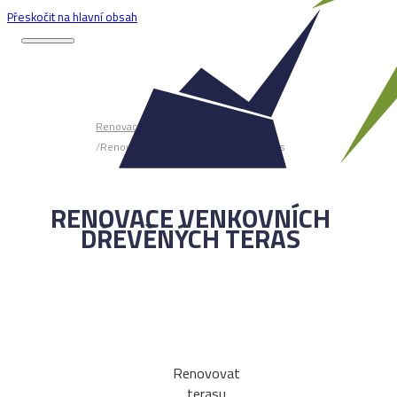
Přeskočit na hlavní obsah
/
Renovace
/
Renovace venkovních dřevěných teras
RENOVACE VENKOVNÍCH
DŘEVĚNÝCH TERAS
Renovovat
terasu