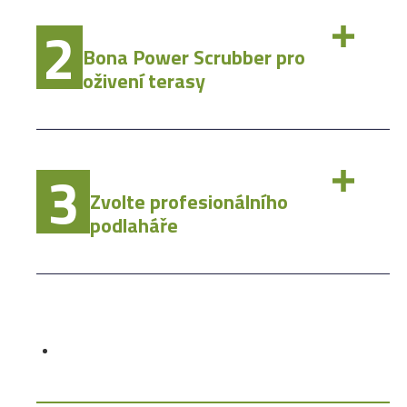
2
Bona Power Scrubber pro
oživení terasy
3
Zvolte profesionálního
podlaháře
Nečistoty, mastné skvrny, mechy, fleky na venkovní
terase.
Vyčistěte si vaši venkovní dřevěnou terasu
manuálně kartáčem a speciálním čisticím
prostředkem určeným pro venkovní terasy.
Bona
Čisticí prostředek na venkovní dřevěné terasy
je
speciální čistič, který jednoduše navrátí původní
vzhled vašich podlah. Stačí jen povrch vydrhnout
kartáčem a poté ošetřit venkovním olejem
Bona