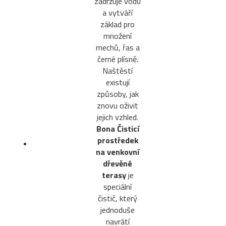
zadržuje vodu
a vytváří
základ pro
množení
mechů, řas a
černé plísně.
Naštěstí
existují
způsoby, jak
znovu oživit
jejich vzhled.
Bona Čisticí
prostředek
na venkovní
dřevěné
terasy
je
speciální
čistič, který
jednoduše
navrátí