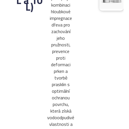
L a 10
L)
kombinaci
hloubkové
impregnace
dřeva pro
zachování
jeho
pružnosti,
prevence
proti
deformaci
prken a
tvorbě
prasklin s
optimální
ochranou
povrchu,
která získá
vodoodpudivé
vlastnosti a