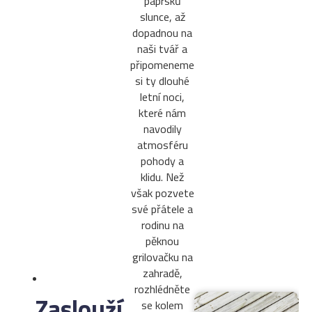
paprsků
slunce, až
dopadnou na
naši tvář a
připomeneme
si ty dlouhé
letní noci,
které nám
navodily
atmosféru
pohody a
klidu. Než
však pozvete
své přátele a
rodinu na
pěknou
grilovačku na
zahradě,
rozhlédněte
Zaslouží
se kolem